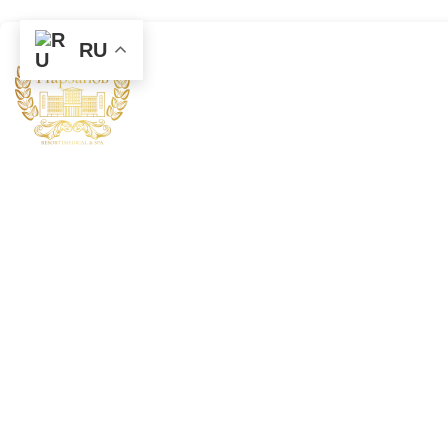
RU
/
/
Оксигенобаротерапия
Главная
Медицина