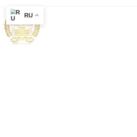
RU
/
/
Анастасия Ямбарс
Главная
Медицина